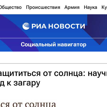
Общество
Происшествия
Армия
Наука
Ку
Социальный навигатор
ащититься от солнца: нау
д к загару