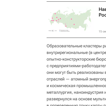
На
Ро
15 се
Образовательные кластеры ра
внутрирегиональные (в центр
опытно-конструкторские бюро
с предприятиями-работодате
они могут быть реализованы 
отраслей — атомный энерго
и космическая промышленнос
металлургия, наноиндустрия 
развернулся на основе мульт
в определенную точку карты