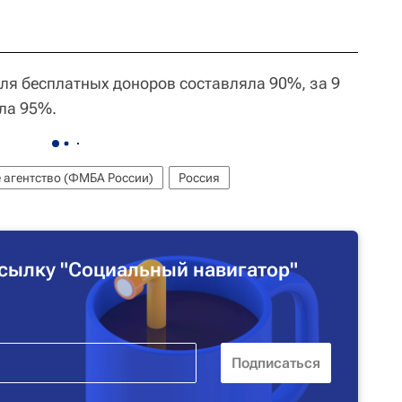
оля бесплатных доноров составляла 90%, за 9
гла 95%.
 агентство (ФМБА России)
Россия
сылку "Социальный навигатор"