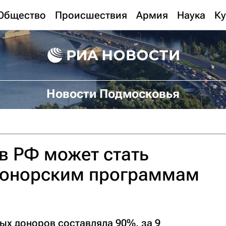
Общество
Происшествия
Армия
Наука
Ку
Новости Подмосковья
в РФ может стать
донорским программам
ных доноров составляла 90%, за 9