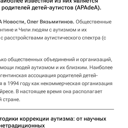
аиболее известной из них является
родителей детей-аутистов (APAdeA).
А Новости, Олег Вязьмитинов.
Общественные
нтине и Чили людям с аутизмом и их
 с расстройствами аутистического спектра (с
лько общественных объединений и организаций,
омощи людей аутизмом и их близким. Наиболее
ргентинская ассоциация родителей детей-
я в 1994 году как некоммерческая организация
йресе. В настоящее время она располагает
 стране.
тодики коррекции аутизма: от научных
 нетрадиционных