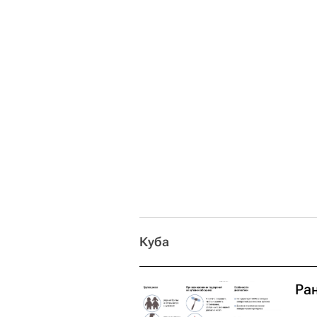
Куба
Ра