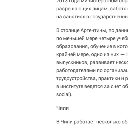
2013 года министерством обр
разрешающих лицам, заботящ
на занятиях в государственн
В столице Аргентины, по дан
по меньшей мере четыре уче
образования, обучение в кото
крайней мере, одно из них — 
выпускников, развивает неск
работодателями по организац
трудоустройства, практики и 
в институте ведется за счет 
social).
Чили
В Чили работает несколько о