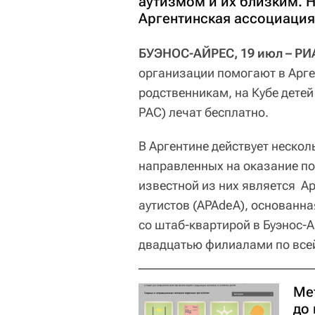
аутизмом и их близким. Н
Аргентинская ассоциация 
БУЭНОС-АЙРЕС, 19 июл – РИ
организации помогают в Арге
родственникам, на Кубе детей
РАС) лечат бесплатно.
В Аргентине действует неско
направленных на оказание п
известной из них является А
аутистов (APAdeA), основанна
со штаб-квартирой в Буэнос-А
двадцатью филиалами по всей
Ме
до