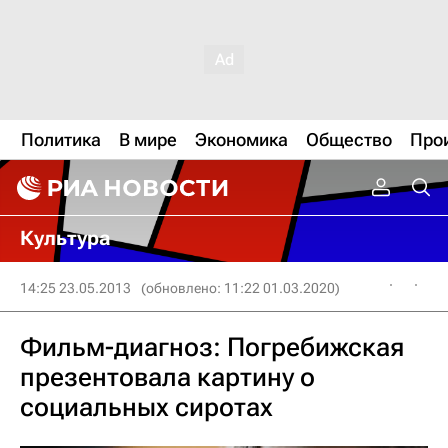
Политика
В мире
Экономика
Общество
Про
Культура
14:25 23.05.2013
(обновлено: 11:22 01.03.2020)
Фильм-диагноз: Погребижская
презентовала картину о
социальных сиротах