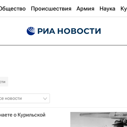
Общество
Происшествия
Армия
Наука
Ку
сти
се новости
наете о Курильской