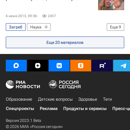
6 июня 2013, 09:06
2457
Загреб
Наука
Еще
9
Открытия - РИА Наука
Еще
20
материалов
Жизнь без преград
США
Хорватия
Европа
Америка
Весь мир
Северная Америка
Здоровье
Образование
Детские вопросы
Здоровье
Теги
Спецпроекты
Реклама
Продукты и сервисы
Пресс-ц
Версия 2023.1 Beta
© 2026 МИА «Россия сегодня»