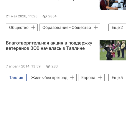
21 мая 2020, 11:25
2854
Общество
Образование - Общество
Еще
2
СН_Образование
Благотворительная акция в поддержку
Социальный навигатор
ветеранов ВОВ началась в Таллине
7 апреля 2014, 13:39
283
Таллин
Жизнь без преград
Европа
Еще
5
Эстония
Весь мир
Вторая мировая война (1939-1945)
Великая Отечественная война (1941-1945)
Школа волонтера