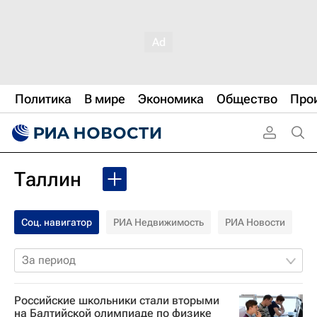
Политика
В мире
Экономика
Общество
Про
Таллин
Соц. навигатор
РИА Недвижимость
РИА Новости
За период
Российские школьники стали вторыми
на Балтийской олимпиаде по физике