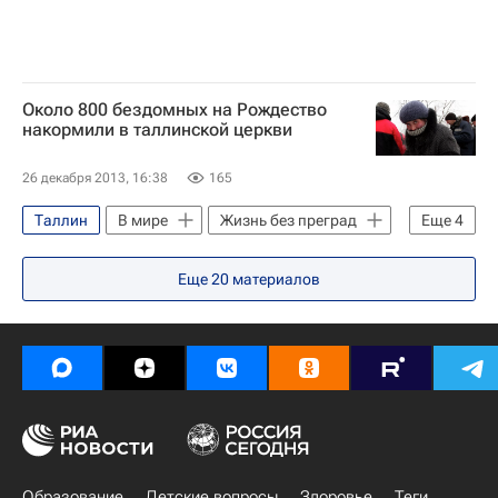
Около 800 бездомных на Рождество
накормили в таллинской церкви
26 декабря 2013, 16:38
165
Таллин
В мире
Жизнь без преград
Еще
4
Эстония
Весь мир
Европа
Еще
20
материалов
Рождество Христово
Образование
Детские вопросы
Здоровье
Теги