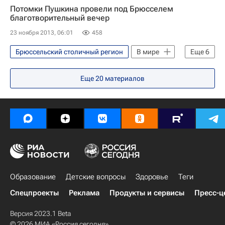
Потомки Пушкина провели под Брюсселем
благотворительный вечер
23 ноября 2013, 06:01
458
Брюссельский столичный регион
В мире
Еще
6
Жизнь без преград
Брюссель
Еще
20
материалов
Европа
Весь мир
Бельгия
Детские вопросы
Образование
Детские вопросы
Здоровье
Теги
Спецпроекты
Реклама
Продукты и сервисы
Пресс-ц
Версия 2023.1 Beta
© 2026 МИА «Россия сегодня»