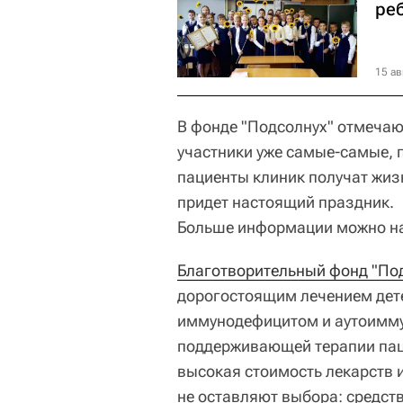
ре
15 ав
В фонде "Подсолнух" отмечают
участники уже самые-самые, 
пациенты клиник получат жиз
придет настоящий праздник.
Больше информации можно на
Благотворительный фонд "По
дорогостоящим лечением дет
иммунодефицитом и аутоимм
поддерживающей терапии пац
высокая стоимость лекарств и
не оставляют выбора: средст