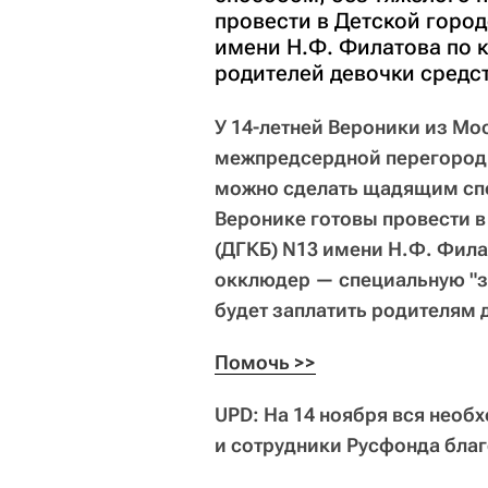
провести в Детской горо
имени Н.Ф. Филатова по к
родителей девочки средст
У 14-летней Вероники из М
межпредсердной перегородк
можно сделать щадящим спо
Веронике готовы провести 
(ДГКБ) N13 имени Н.Ф. Фила
окклюдер — специальную "за
будет заплатить родителям д
Помочь >>
UPD: На 14 ноября вся необ
и сотрудники Русфонда благ