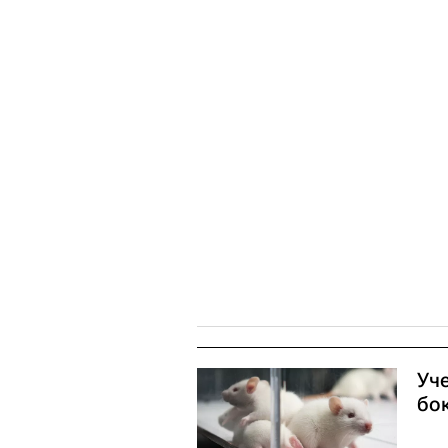
Уч
бо