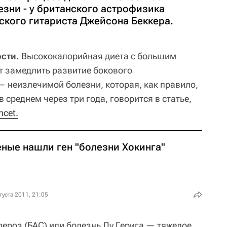
езни - у британского астрофизика
ского гитариста Джейсона Беккера.
сти.
Высококалорийная диета с большим
т замедлить развитие бокового
 неизлечимой болезни, которая, как правило,
 среднем через три года, говорится в статье,
ncet.
еные нашли ген "болезни Хокинга"
густа 2011, 21:05
ероз (БАС) или болезнь Лу Герига — тяжелое