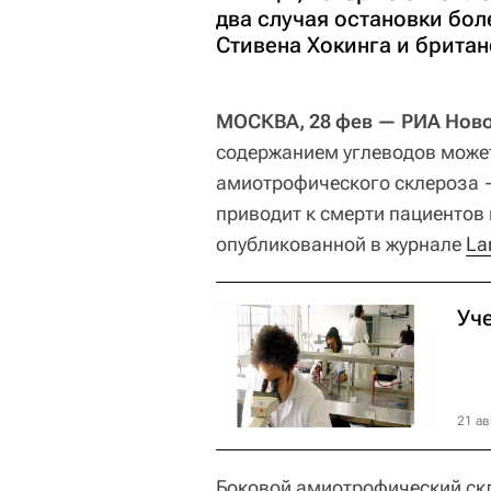
два случая остановки бол
Стивена Хокинга и британ
МОСКВА, 28 фев — РИА Ново
содержанием углеводов може
амиотрофического склероза —
приводит к смерти пациентов в
опубликованной в журнале
La
Уч
21 ав
Боковой амиотрофический скл