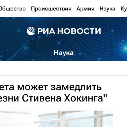
Общество
Происшествия
Армия
Наука
Ку
Наука
ета может замедлить
езни Стивена Хокинга"