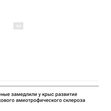
еные замедлили у крыс развитие
кового амиотрофического склероза