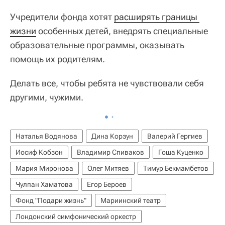
Учредители фонда хотят
расширять границы 
жизни
особенных детей, внедрять специальные
образовательные программы, оказывать
помощь их родителям.
Делать все, чтобы ребята не чувствовали себя
другими, чужими.
Наталья Водянова
Дина Корзун
Валерий Гергиев
Иосиф Кобзон
Владимир Спиваков
Гоша Куценко
Мария Миронова
Олег Митяев
Тимур Бекмамбетов
Чулпан Хаматова
Егор Бероев
Фонд "Подари жизнь"
Мариинский театр
Лондонский симфонический оркестр