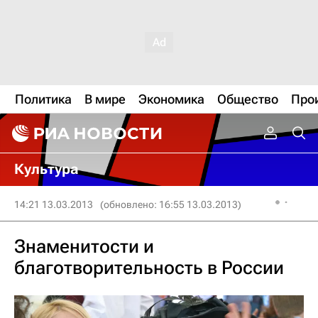
Политика
В мире
Экономика
Общество
Про
Культура
14:21 13.03.2013
(обновлено: 16:55 13.03.2013)
Знаменитости и
благотворительность в России