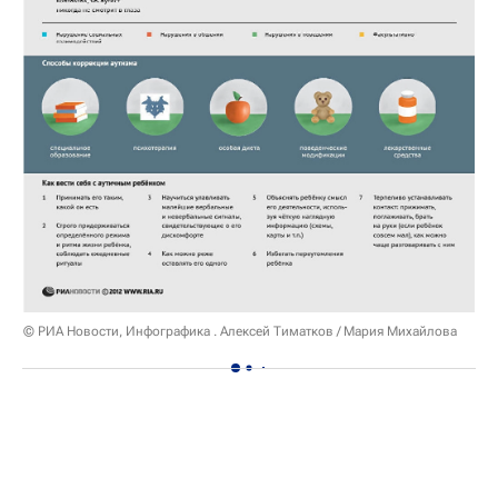
© РИА Новости, Инфографика . Алексей Тиматков / Мария Михайлова