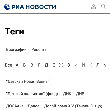
Теги
Биографии
Рецепты
Все
А
Б
В
Г
Д
Е
Ж
З
И
Й
К
Л
М
"Детская Новая Волна"
"Детский паллиатив" (фонд)
ДНК
ДНР
ДОСААФ
Давос
Далай-лама XIV (Тэнзин Гьяцо)