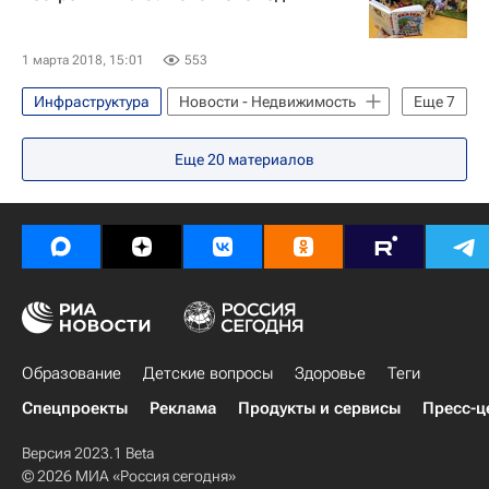
1 марта 2018, 15:01
553
Инфраструктура
Новости - Недвижимость
Еще
7
СН_Образование
Ольга Васильева
Еще
20
материалов
Строительство
Социальная инфраструктура
Детские сады
Послание Владимира Путина Федеральному Собранию в 2018 году
Россия
Образование
Детские вопросы
Здоровье
Теги
Спецпроекты
Реклама
Продукты и сервисы
Пресс-ц
Версия 2023.1 Beta
© 2026 МИА «Россия сегодня»