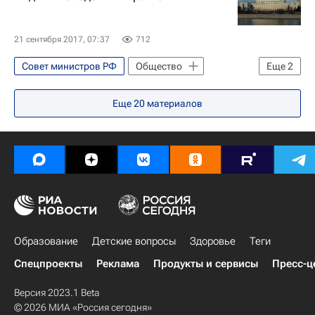
21 сентября 2017, 07:37
712
Совет министров РФ
Общество
Еще
2
Школа волонтера
Россия
Еще
20
материалов
Образование
Детские вопросы
Здоровье
Теги
Спецпроекты
Реклама
Продукты и сервисы
Пресс-ц
Версия 2023.1 Beta
© 2026 МИА «Россия сегодня»