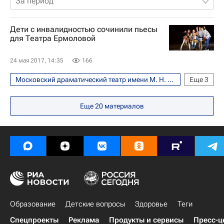
За период
Дети с инвалидностью сочинили пьесы
для Театра Ермоловой
24 мая 2017, 14:35
166
Московский драматический театр имени М. Н. Ермоловой
Еще
3
Жизнь без преград
Москва
Еще
20
материалов
Перспектива
Образование
Детские вопросы
Здоровье
Теги
Спецпроекты
Реклама
Продукты и сервисы
Пресс-ц