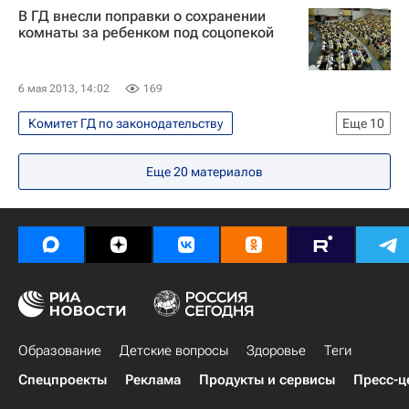
В ГД внесли поправки о сохранении
комнаты за ребенком под соцопекой
6 мая 2013, 14:02
169
Комитет ГД по законодательству
Еще
10
Общество
Жизнь без преград
Еще
20
материалов
Европа
Весь мир
Валерий Рязанский
Правительство РФ
Совет Федерации РФ
Федеральная служба государственной статистики (Росстат)
Детские вопросы
Россия
Образование
Детские вопросы
Здоровье
Теги
Спецпроекты
Реклама
Продукты и сервисы
Пресс-ц