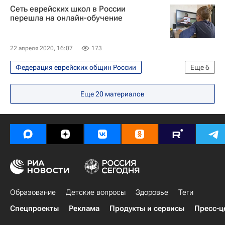
Сеть еврейских школ в России
перешла на онлайн-обучение
22 апреля 2020, 16:07
173
Федерация еврейских общин России
Еще
6
Общество
СН_Образование
Еще
20
материалов
Социальный навигатор
Религия
Берл Лазар
Религия
Образование
Детские вопросы
Здоровье
Теги
Спецпроекты
Реклама
Продукты и сервисы
Пресс-ц