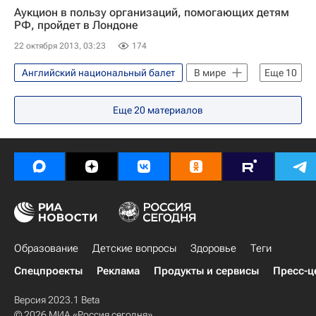
Аукцион в пользу организаций, помогающих детям
РФ, пройдет в Лондоне
22 октября 2013, 03:23
174
Английский национальный балет
В мире
Еще
10
Жизнь без преград
Лондон
Еще
20
материалов
Англия
Весь мир
Европа
Великобритания
London Stock Exchange
Фонд "Обнаженные сердца"
Детские вопросы
Россия
Образование
Детские вопросы
Здоровье
Теги
Спецпроекты
Реклама
Продукты и сервисы
Пресс-ц
Версия 2023.1 Beta
© 2026 МИА «Россия сегодня»